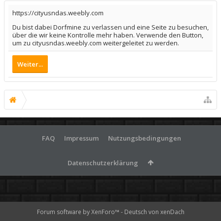
https://cityusndas.weebly.com
Du bist dabei Dorfmine zu verlassen und eine Seite zu besuchen,
über die wir keine Kontrolle mehr haben. Verwende den Button,
um zu cityusndas.weebly.com weitergeleitet zu werden.
Weiter...
FAQ
Impressum
Nutzungsbedingungen
Datenschutzerklärung
Forum software by XenForo™
-
Deutsch von xenDach