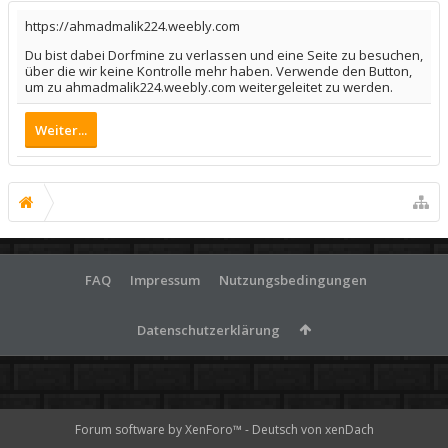
https://ahmadmalik224.weebly.com
Du bist dabei Dorfmine zu verlassen und eine Seite zu besuchen,
über die wir keine Kontrolle mehr haben. Verwende den Button,
um zu ahmadmalik224.weebly.com weitergeleitet zu werden.
Weiter...
FAQ
Impressum
Nutzungsbedingungen
Datenschutzerklärung
Forum software by XenForo™
-
Deutsch von xenDach