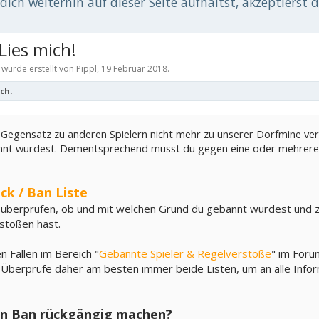
ich weiterhin auf dieser Seite aufhältst, akzeptierst 
ies mich!
 wurde erstellt von
Pippl
,
19 Februar 2018
.
ch.
m Gegensatz zu anderen Spielern nicht mehr zu unserer Dorfmine ve
nt wurdest. Dementsprechend musst du gegen eine oder mehrer
ck / Ban Liste
 überprüfen, ob und mit welchen Grund du gebannt wurdest und z
stoßen hast.
n Fällen im Bereich "
Gebannte Spieler & Regelverstöße
" im Foru
 Überprüfe daher am besten immer beide Listen, um an alle Infor
en Ban rückgängig machen?