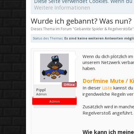
Diese Seite verwendet Cookies. Wenn du d
Weitere Informationen
Wurde ich gebannt? Was nun? L
Dieses Thema im Forum "
Gebannte Spieler & Regelverstöße
"
Status des Themas:
Es sind keine weiteren Antworten mögli
Wenn du dich plötzlich i
unserem Netzwerk verban
haben.
Dorfmine Mute / Ki
Offline
In dieser
Liste
kannst du
Pippl
irgendwelche Regeln ver
Admin
Admin
Zusätzlich wird in manche
Regelverstoß angeführt.
Wie kann ich mein