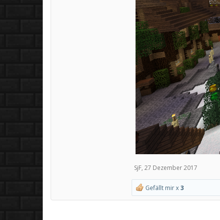
SjF
,
27 Dezember 2017
Gefällt mir x
3