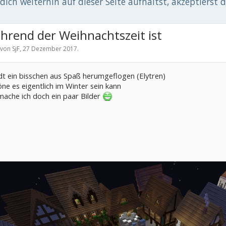
ich weiterhin auf dieser Seite aufhältst, akzeptierst 
rend der Weihnachtszeit ist
t von
SjF
,
27 Dezember 2017
.
tadt ein bisschen aus Spaß herumgeflogen (Elytren)
ne es eigentlich im Winter sein kann
mache ich doch ein paar Bilder