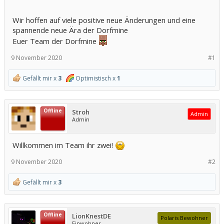
Wir hoffen auf viele positive neue Änderungen und eine
spannende neue Ära der Dorfmine
Euer Team der Dorfmine
9 November 2020
#1
Gefällt mir x
3
Optimistisch x
1
Offline
Stroh
Admin
Admin
Willkommen im Team ihr zwei!
9 November 2020
#2
Gefällt mir x
3
Offline
LionKnestDE
Polaris Bewohner
Einwohner