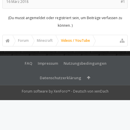
16 März 2018
#1
(Du musst angemeldet oder registriert sein, um Beiträge verfassen zu
können. )
Forum
Minecraft
Videos / YouTube
FAQ
Impressum
Nutzungsbedingungen
Datenschutzerklärung
Forum software by XenForo™
-
Deutsch von xenDach