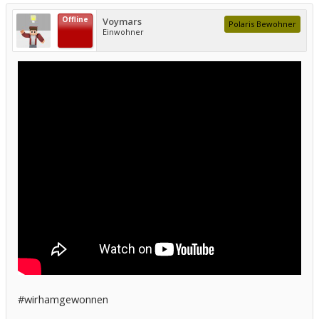
Offline
Voymars
Polaris Bewohner
Einwohner
#wirhamgewonnen