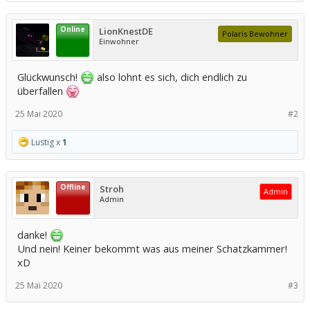
Online
LionKnestDE
Polaris Bewohner
Einwohner
Glückwunsch!
also lohnt es sich, dich endlich zu
überfallen
25 Mai 2020
#2
Lustig x
1
Offline
Stroh
Admin
Admin
danke!
Und nein! Keiner bekommt was aus meiner Schatzkammer!
xD
25 Mai 2020
#3