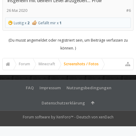
insgeheim mit deinem Level anzugeben.... Proll!
26 Mai 2020
#6
Lustig x
2
Gefällt mir x
1
(Du musst angemeldet oder registriert sein, um Beiträge verfassen zu
können. )
Forum
Minecraft
Screenshots / Fotos
FAQ
Impressum
Nutzungsbedingungen
Datenschutzerklärung
Forum software by XenForo™
-
Deutsch von xenDach