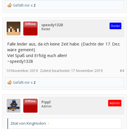
Gefällt mir x
2
Offline
speedy1328
Relikt
Relikt
Falle leider aus, da ich keine Zeit habe. (Dachte der 17. Dez.
wäre gemeint)
Viel Spaß und Erfolg euch allen!
~speedy1328
10 November 2019
Zuletzt bearbeitet:
17 November 2019
#4
Gefällt mir x
2
Offline
Pippl
Admin
Admin
Zitat von KingHodon:
↑