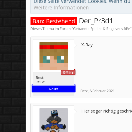
Diese Seite verwendet Cookies. Wenn du d
Weitere Informationen
Der_Pr3d1
Ban: Bestehend
Dieses Thema im Forum "
Gebannte Spieler & Regelverstöße
"
X-Ray
Offline
Best
Relikt
Relikt
Best
,
8 Februar 2021
Hier sogar richtig geschr