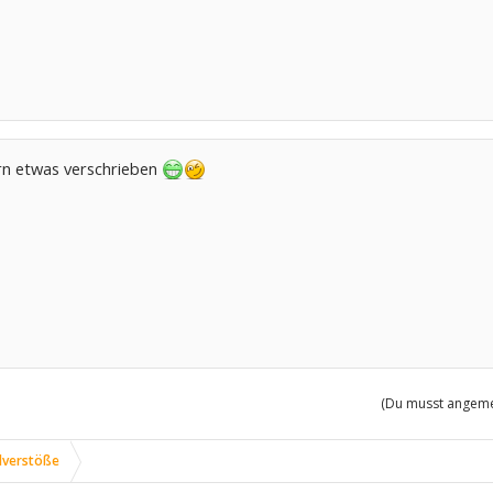
rn etwas verschrieben
(Du musst angemel
lverstöße