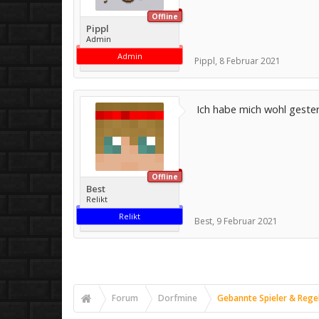
Offline
Pippl
Admin
Admin
Pippl
,
8 Februar 2021
Ich habe mich wohl geste
Offline
Best
Relikt
Relikt
Best
,
9 Februar 2021
Forum
Dorfmine
Gebannte Spieler & Rege