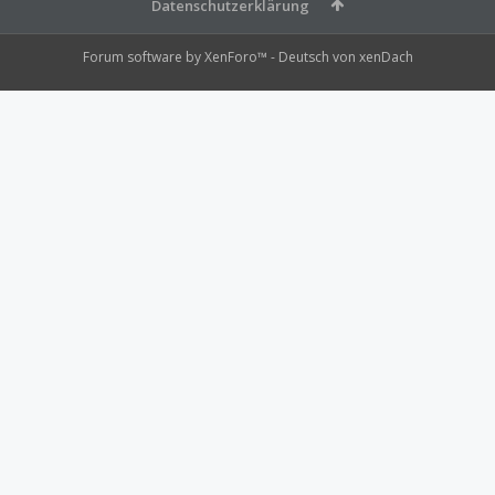
Datenschutzerklärung
Forum software by XenForo™
-
Deutsch von xenDach