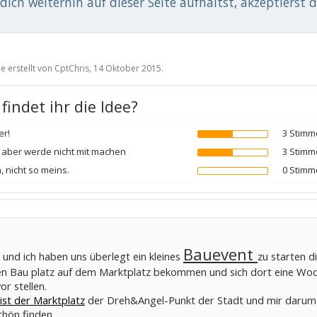
ich weiterhin auf dieser Seite aufhältst, akzeptierst 
e erstellt von
CptChris
,
14 Oktober 2015
.
findet ihr die Idee?
er!
3 Stimm
 aber werde nicht mit machen
3 Stimm
, nicht so meins.
0 Stimm
Bauevent
und ich haben uns überlegt ein kleines
zu starten d
nen Bau platz auf dem Marktplatz bekommen und sich dort eine Woc
r stellen.
 ist der Marktplatz
der Dreh&Angel-Punkt der Stadt und mir darum e
schön finden.