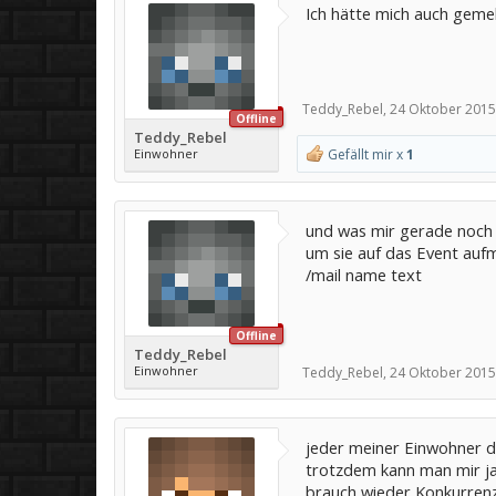
Ich hätte mich auch gemel
Teddy_Rebel
,
24 Oktober 2015
Offline
Teddy_Rebel
Einwohner
Gefällt mir x
1
und was mir gerade noch 
um sie auf das Event au
/mail name text
Offline
Teddy_Rebel
Einwohner
Teddy_Rebel
,
24 Oktober 2015
jeder meiner Einwohner di
trotzdem kann man mir ja
brauch wieder Konkurren