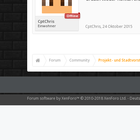
Offline
CptChris
Einwohner
CptChris
,
24 Oktober 2015
Forum
Community
Projekt- und Stadtvors
Forum software by XenForo™
© 2010-2018 XenForo Ltd.
-
Deuts