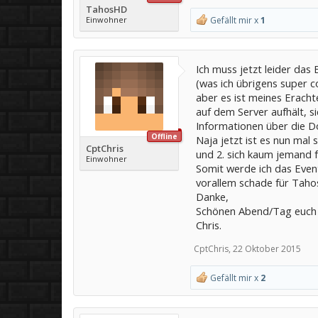
TahosHD
Einwohner
Gefällt mir x
1
Ich muss jetzt leider das
(was ich übrigens super co
aber es ist meines Eracht
auf dem Server aufhält, s
Informationen über die Do
Offline
Naja jetzt ist es nun mal
CptChris
und 2. sich kaum jemand fü
Einwohner
Somit werde ich das Even
vorallem schade für Tahos
Danke,
Schönen Abend/Tag euch a
Chris.
CptChris
,
22 Oktober 2015
Gefällt mir x
2