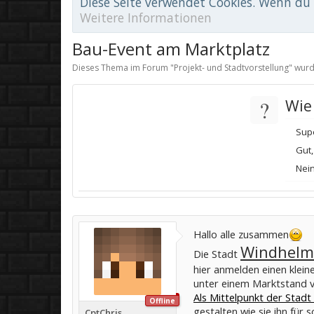
Diese Seite verwendet Cookies. Wenn du d
Weitere Informationen
Bau-Event am Marktplatz
Dieses Thema im Forum "
Projekt- und Stadtvorstellung
" wurd
?
Wie 
Sup
Gut,
Nein
Hallo alle zusammen
Windhelm
Die Stadt
hier anmelden einen klei
unter einem Marktstand vo
Als Mittelpunkt der Stadt
Offline
gestalten wie sie ihn für 
CptChris