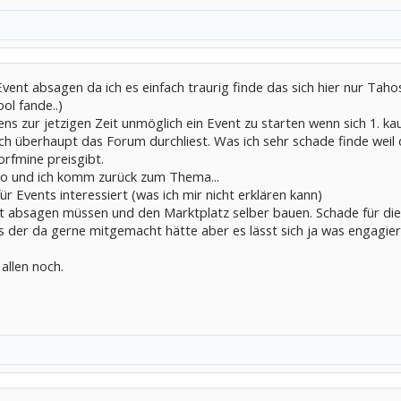
 Event absagen da ich es einfach traurig finde das sich hier nur Tah
ol fande..)
ens zur jetzigen Zeit unmöglich ein Event zu starten wenn sich 1. 
ich überhaupt das Forum durchliest. Was ich sehr schade finde weil d
rfmine preisgibt.
 so und ich komm zurück zum Thema...
r Events interessiert (was ich mir nicht erklären kann)
t absagen müssen und den Marktplatz selber bauen. Schade für die
 der da gerne mitgemacht hätte aber es lässt sich ja was engagier
llen noch.