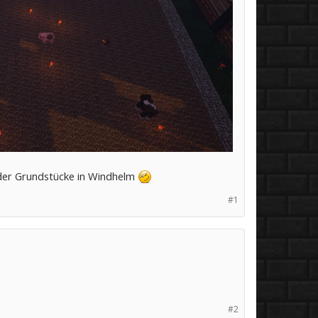
 oder Grundstücke in Windhelm
#1
#2