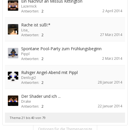
Ein Nachruf an Missus Kittington
Lazernick
2 April 2014
Antworten:
2
Rache ist süß!:*
Lisa_
27 März 2014
Antworten:
2
Spontane Pool-Party zum Frühlungsbeginn
Pippl
2 März 2014
Antworten:
2
Ruhiger Angel-Abend mit Pippl
Denlogi2
28 Januar 2014
Antworten:
2
Der Shader und ich ...
Drake
22 Januar 2014
Antworten:
2
Thema 21 bis 40 von 79
Optionen für die Themenanzeige