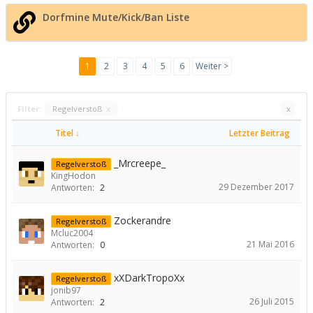
Dorfmine Mute/Kick/Ban Liste
1
2
3
4
5
6
Weiter >
Filter:
Regelverstoß
x
x
Titel ↓
Letzter Beitrag
_Mrcreepe_
Regelverstoß
KingHodon
29 Dezember 2017
Antworten:
2
Zockerandre
Regelverstoß
Mcluc2004
21 Mai 2016
Antworten:
0
xXDarkTropoXx
Regelverstoß
jonib97
26 Juli 2015
Antworten:
2