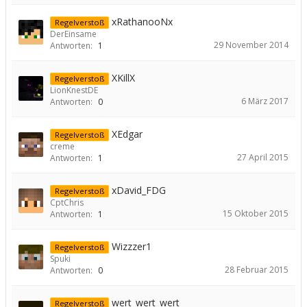
xRathanooNx
Regelverstoß
DerEinsame
29 November 2014
Antworten:
1
XKillX
Regelverstoß
LionKnestDE
6 März 2017
Antworten:
0
XEdgar
Regelverstoß
creme
27 April 2015
Antworten:
1
xDavid_FDG
Regelverstoß
CptChris
15 Oktober 2015
Antworten:
1
Wizzzer1
Regelverstoß
Spuki
28 Februar 2015
Antworten:
0
wert_wert_wert
Regelverstoß