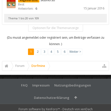
Regelverstoß
Best
15 Januar 2016
Antworten:
6
Thema 1 bis 20 von 109
Optionen für die Themenanzeige
(Du musst angemeldet oder registriert sein, um Beiträge verfassen zu
können. )
1
2
3
4
5
6
Weiter >
Forum
Dorfmine
FAQ
Impressum
Nutzungsbedingungen
Datenschutzerklärung
Forum software by XenForo™
-
Deutsch von xenDach