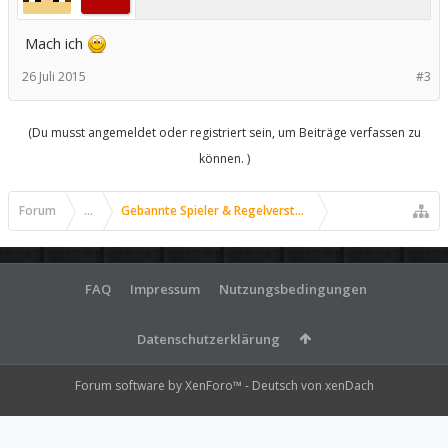
Mach ich
26 Juli 2015
#3
(Du musst angemeldet oder registriert sein, um Beiträge verfassen zu
können. )
Forum
...
Gebannte Spieler & Regelverstöße
FAQ
Impressum
Nutzungsbedingungen
Datenschutzerklärung
Forum software by XenForo™
-
Deutsch von xenDach