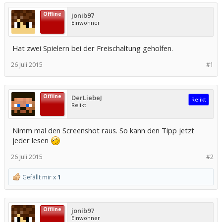
Offline
jonib97
Einwohner
Hat zwei Spielern bei der Freischaltung geholfen.
26 Juli 2015
#1
Offline
DerLiebeJ
Relikt
Relikt
Nimm mal den Screenshot raus. So kann den Tipp jetzt
jeder lesen
26 Juli 2015
#2
Gefällt mir x
1
Offline
jonib97
Einwohner