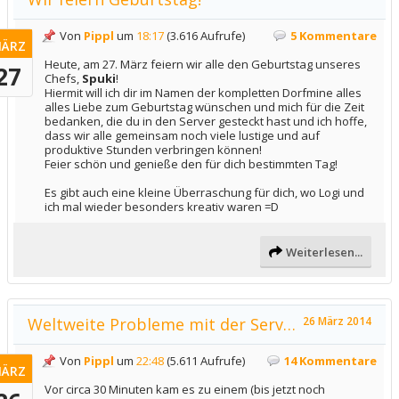
Von
Pippl
um
18:17
(3.616 Aufrufe)
5 Kommentare
ÄRZ
Heute, am 27. März feiern wir alle den Geburtstag unseres
27
Chefs,
Spuki
!
Hiermit will ich dir im Namen der kompletten Dorfmine alles
alles Liebe zum Geburtstag wünschen und mich für die Zeit
bedanken, die du in den Server gesteckt hast und ich hoffe,
dass wir alle gemeinsam noch viele lustige und auf
produktive Stunden verbringen können!
Feier schön und genieße den für dich bestimmten Tag!
Es gibt auch eine kleine Überraschung für dich, wo Logi und
ich mal wieder besonders kreativ waren =D
Weiterlesen...
Weltweite Probleme mit der Server-Software
26 März 2014
Von
Pippl
um
22:48
(5.611 Aufrufe)
14 Kommentare
ÄRZ
Vor circa 30 Minuten kam es zu einem (bis jetzt noch