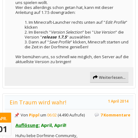
uns spielen wollt.
Wer dies allerdings schon getan hat, kann mit dieser
Anleitung auf 1.7.5 downgraden:
1. Im Minecraft-Launcher rechts unten auf "
Edit Profile
"
klicken​
2. Im Bereich "
Version Selection
" bei "
Use Version
" die
Version "
release 1.7.5
" auswählen​
3. Dann auf "
Save Profile
" klicken, Minecraft starten und
die Zeit in der Dorfmine genießen!​
Wir bemühen uns, so schnell wie möglich, den Server auf die
aktuellste Version zu bringen!
Weiterlesen...
Ein Traum wird wahr!
1 April 2014
Von
Pippl
um
06:02
(4.490 Aufrufe)
7 Kommentare
APR.
Auflösung:
April, April!
01
Huhu liebe Dorfmine-Community,