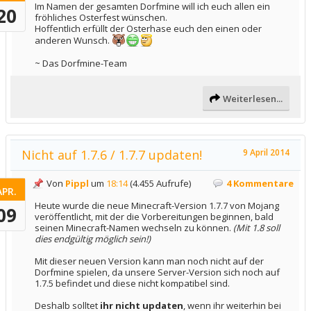
Im Namen der gesamten Dorfmine will ich euch allen ein
20
fröhliches Osterfest wünschen.
Hoffentlich erfüllt der Osterhase euch den einen oder
anderen Wunsch.
~ Das Dorfmine-Team
Weiterlesen...
Nicht auf 1.7.6 / 1.7.7 updaten!
9 April 2014
Von
Pippl
um
18:14
(4.455 Aufrufe)
4 Kommentare
APR.
Heute wurde die neue Minecraft-Version 1.7.7 von Mojang
09
veröffentlicht, mit der die Vorbereitungen beginnen, bald
seinen Minecraft-Namen wechseln zu können.
(Mit 1.8 soll
dies endgültig möglich sein!)
Mit dieser neuen Version kann man noch nicht auf der
Dorfmine spielen, da unsere Server-Version sich noch auf
1.7.5 befindet und diese nicht kompatibel sind.
Deshalb solltet
ihr nicht updaten
, wenn ihr weiterhin bei