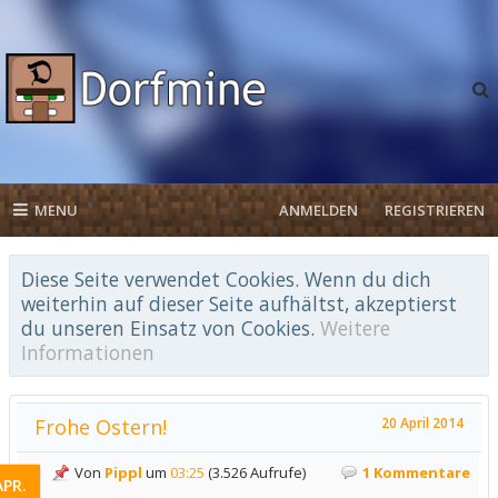
MENU
ANMELDEN
REGISTRIEREN
Diese Seite verwendet Cookies. Wenn du dich
weiterhin auf dieser Seite aufhältst, akzeptierst
du unseren Einsatz von Cookies.
Weitere
Informationen
Frohe Ostern!
20 April 2014
Von
Pippl
um
03:25
(3.526 Aufrufe)
1 Kommentare
APR.