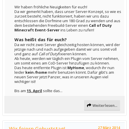
Wir haben fröhliche Neuigkeiten für euch!
Da wir gemerkt haben, dass unser Server-Konzept, so wie es
zurzeit besteht, nicht funktioniert, haben wir uns dazu
entschlossen die Dorfmine um 180 Grad zu wenden und aus
dem bestehenden Freebuild-Server einen
Call of Duty
Minecraft Event-Server
ins Leben zu rufen!
Was heißt das für euch?
Da wir nicht zwei Server gleichzeitig hosten können, wird der
jetzige nach und nach aufgegeben damit wir uns somit voll
und ganz auf
Call of Duty
fixieren können.
Ab heute, werden wir täglich ein Plugin vom Server nehmen,
um somit eines am CoD-Server hinzufügen zu können.
Das heute entfernte Plugin ist
MyHome
, wodurch ihr nun
leider
kein /home
mehr benutzen könnt. Dafür gibt's am
neuen Server jetzt Panzer, was in unseren Augen viel
wichtiger ist!
Bis am
15. April
sollte das...
Weiterlesen...
Wir feiern Geburtstag!
27 März 2014