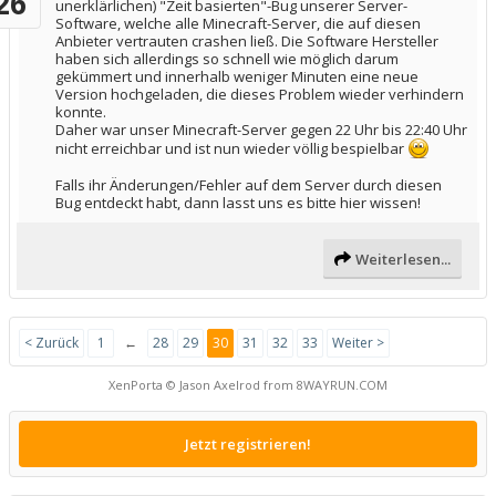
26
unerklärlichen) "Zeit basierten"-Bug unserer Server-
Software, welche alle Minecraft-Server, die auf diesen
Anbieter vertrauten crashen ließ. Die Software Hersteller
haben sich allerdings so schnell wie möglich darum
gekümmert und innerhalb weniger Minuten eine neue
Version hochgeladen, die dieses Problem wieder verhindern
konnte.
Daher war unser Minecraft-Server gegen 22 Uhr bis 22:40 Uhr
nicht erreichbar und ist nun wieder völlig bespielbar
Falls ihr Änderungen/Fehler auf dem Server durch diesen
Bug entdeckt habt, dann lasst uns es bitte hier wissen!
Weiterlesen...
< Zurück
1
←
28
29
30
31
32
33
Weiter >
XenPorta
© Jason Axelrod from
8WAYRUN.COM
Jetzt registrieren!