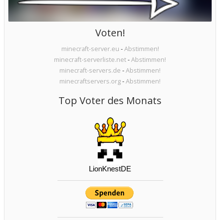
Voten!
minecraft-server.eu
-
Abstimmen!
minecraft-serverliste.net
-
Abstimmen!
minecraft-servers.de
-
Abstimmen!
minecraftservers.org
-
Abstimmen!
Top Voter des Monats
___________________________________________
___________________________________________