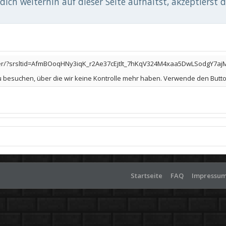
ich weiterhin auf dieser Seite aufhältst, akzeptierst 
er/?srsltid=AfmBOoqHNy3iqK_r2Ae37cEjtlt_7hKqV324M4xaa5DwLSodgY7aj
zu besuchen, über die wir keine Kontrolle mehr haben. Verwende den But
Startseite
FAQ
Impressu