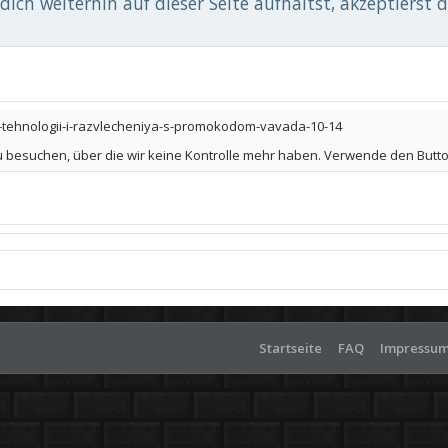
ich weiterhin auf dieser Seite aufhältst, akzeptierst 
tehnologii-i-razvlecheniya-s-promokodom-vavada-10-14
u besuchen, über die wir keine Kontrolle mehr haben. Verwende den Button
Startseite
FAQ
Impressu