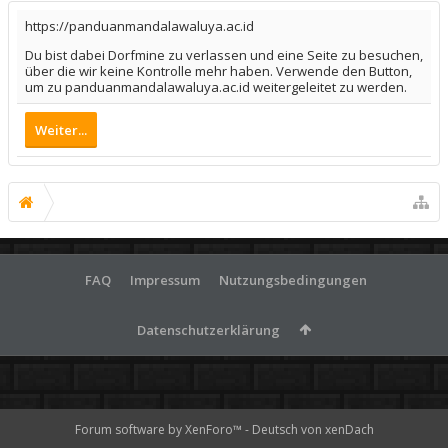
https://panduanmandalawaluya.ac.id
Du bist dabei Dorfmine zu verlassen und eine Seite zu besuchen,
über die wir keine Kontrolle mehr haben. Verwende den Button,
um zu panduanmandalawaluya.ac.id weitergeleitet zu werden.
Weiter...
FAQ
Impressum
Nutzungsbedingungen
Datenschutzerklärung
Forum software by XenForo™
-
Deutsch von xenDach