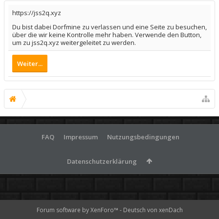
https://jss2q.xyz
Du bist dabei Dorfmine zu verlassen und eine Seite zu besuchen,
über die wir keine Kontrolle mehr haben. Verwende den Button,
um zu jss2q.xyz weitergeleitet zu werden.
Weiter...
FAQ
Impressum
Nutzungsbedingungen
Datenschutzerklärung
Forum software by XenForo™
-
Deutsch von xenDach