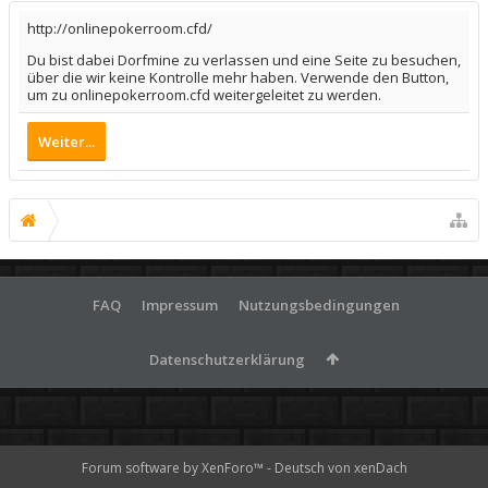
http://onlinepokerroom.cfd/
Du bist dabei Dorfmine zu verlassen und eine Seite zu besuchen,
über die wir keine Kontrolle mehr haben. Verwende den Button,
um zu onlinepokerroom.cfd weitergeleitet zu werden.
Weiter...
FAQ
Impressum
Nutzungsbedingungen
Datenschutzerklärung
Forum software by XenForo™
-
Deutsch von xenDach