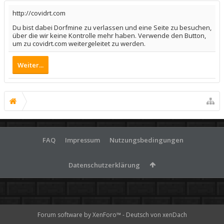
http://covidrt.com
Du bist dabei Dorfmine zu verlassen und eine Seite zu besuchen,
über die wir keine Kontrolle mehr haben. Verwende den Button,
um zu covidrt.com weitergeleitet zu werden.
Weiter...
FAQ
Impressum
Nutzungsbedingungen
Datenschutzerklärung
Forum software by XenForo™
-
Deutsch von xenDach