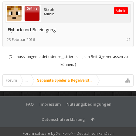
Offline
Stroh
Admin
Admin
Flyhack und Beleidigung
23 Februar 2016
#1
(Du musst angemeldet oder registriert sein, um Beiträge verfassen zu
können. )
Forum
...
Gebannte Spieler & Regelverstöße
FAQ
Impressum
Nutzungsbedingungen
Datenschutzerklärung
Forum software by XenForo™
-
Deutsch von xenDach