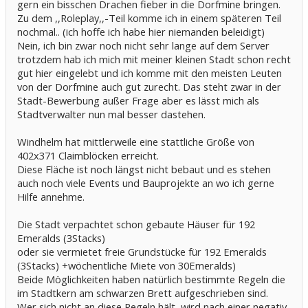
gern ein bisschen Drachen fieber in die Dorfmine bringen.
Zu dem ,,Roleplay,,-Teil komme ich in einem späteren Teil
nochmal.. (ich hoffe ich habe hier niemanden beleidigt)
Nein, ich bin zwar noch nicht sehr lange auf dem Server
trotzdem hab ich mich mit meiner kleinen Stadt schon recht
gut hier eingelebt und ich komme mit den meisten Leuten
von der Dorfmine auch gut zurecht. Das steht zwar in der
Stadt-Bewerbung außer Frage aber es lässt mich als
Stadtverwalter nun mal besser dastehen.
Windhelm hat mittlerweile eine stattliche Größe von
402x371 Claimblöcken erreicht.
Diese Fläche ist noch längst nicht bebaut und es stehen
auch noch viele Events und Bauprojekte an wo ich gerne
Hilfe annehme.
Die Stadt verpachtet schon gebaute Häuser für 192
Emeralds (3Stacks)
oder sie vermietet freie Grundstücke für 192 Emeralds
(3Stacks) +wöchentliche Miete von 30Emeralds)
Beide Möglichkeiten haben natürlich bestimmte Regeln die
im Stadtkern am schwarzen Brett aufgeschrieben sind.
Wer sich nicht an diese Regeln hält, wird nach einer negativ