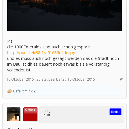
P.s.
die 1000Emeralds sind auch schon gespart:
http://puu.sh/kB8I1/a51639c4de.jpg
und es muss auch noch gesagt werden das die Stadt noch
im Bau ist dh es dauert noch etwas bis sie vollständig
vollendet ist.
10 Oktober 2015
Zuletzt bearbeitet:
10 Oktober 2015
#1
Gefällt mir x
2
Offline
Lisa_
Relikt
Relikt