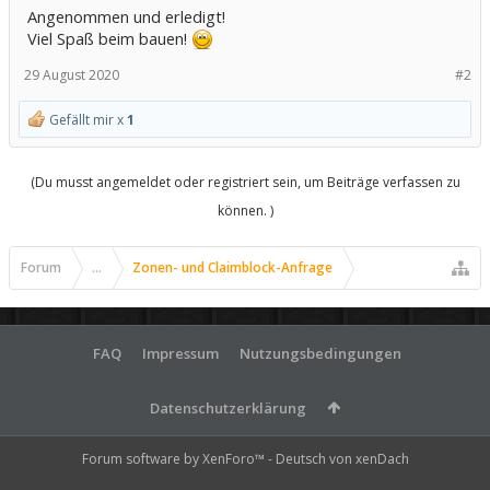
Angenommen und erledigt!
Viel Spaß beim bauen!
29 August 2020
#2
Gefällt mir x
1
(Du musst angemeldet oder registriert sein, um Beiträge verfassen zu
können. )
Forum
...
Zonen- und Claimblock-Anfrage
FAQ
Impressum
Nutzungsbedingungen
Datenschutzerklärung
Forum software by XenForo™
-
Deutsch von xenDach