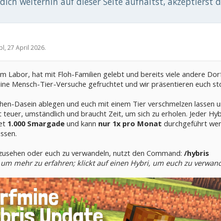
ich weiterhin auf dieser Seite aufhältst, akzeptierst 
pl
,
27 April 2026
.
m Labor, hat mit Floh-Familien gelebt und bereits viele andere Do
ine Mensch-Tier-Versuche gefruchtet und wir präsentieren euch st
hen-Dasein ablegen und euch mit einem Tier verschmelzen lassen u
 teuer, umständlich und braucht Zeit, um sich zu erholen. Jeder Hyb
tet
1.000 Smargade
und kann
nur 1x pro Monat
durchgeführt werd
ssen.
anzusehen oder euch zu verwandeln, nutzt den Command:
/hybris
 um mehr zu erfahren; klickt auf einen Hybri, um euch zu verwand