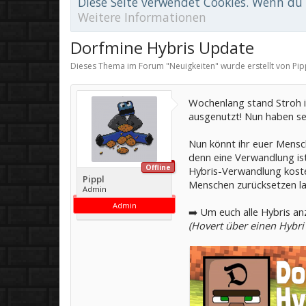
Diese Seite verwendet Cookies. Wenn du d
Weitere Informationen
Dorfmine Hybris Update
Dieses Thema im Forum "
Neuigkeiten
" wurde erstellt von
Pip
Wochenlang stand Stroh i
ausgenutzt! Nun haben se
Nun könnt ihr euer Mensc
denn eine Verwandlung ist
Offline
Hybris-Verwandlung kos
Pippl
Menschen zurücksetzen la
Admin
Admin
➡️ Um euch alle Hybris 
(Hovert über einen Hybri