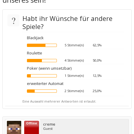
?
Habt ihr Wünsche für andere
Spiele?
BlackJack
5 Stimme(n)
62,5%
Roulette
4 Stimme(n)
50,0%
Poker (wenn umsetzbar)
1 Stimme(n)
12,5%
erweiterter Automat
2 Stimme(n)
25,0%
Eine Auswahl mehrerer Antworten ist erlaubt.
Offline
creme
Guest