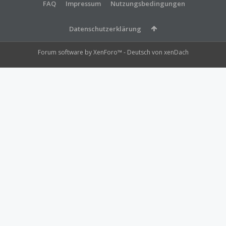
FAQ
Impressum
Nutzungsbedingungen
Datenschutzerklärung
Forum software by XenForo™
-
Deutsch von xenDach