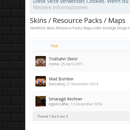
Diese Seite verwendet Cookies. Wenn du d
Weitere Informationen
Skins / Resource Packs / Maps
Sämtliche Skins, Resource Packs, Maps oder sonstige Dinge
Titel
Truthahn Skins!
creme
,
25 April 2015
Mad Bomber
DerLiebeJ
,
27 November 2014
Smaragd-Rechner
AgonCrafter
,
12 Dezember 2016
Thema 1 bis 3 von 3