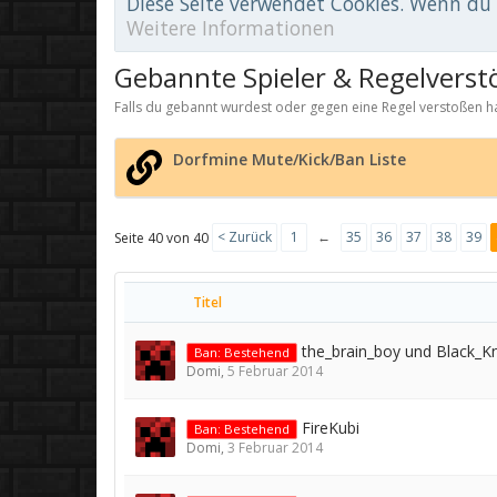
Diese Seite verwendet Cookies. Wenn du d
Weitere Informationen
Gebannte Spieler & Regelverst
Falls du gebannt wurdest oder gegen eine Regel verstoßen ha
Dorfmine Mute/Kick/Ban Liste
< Zurück
1
←
35
36
37
38
39
Seite 40 von 40
Titel
the_brain_boy und Black_Kn
Ban: Bestehend
Domi
,
5 Februar 2014
FireKubi
Ban: Bestehend
Domi
,
3 Februar 2014