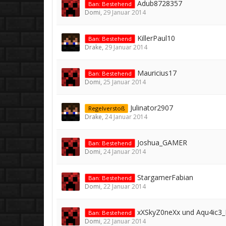
Adub8728357
Ban: Bestehend
Domi
,
29 Januar 2014
KillerPaul10
Ban: Bestehend
Drake
,
29 Januar 2014
Mauricius17
Ban: Bestehend
Domi
,
25 Januar 2014
Julinator2907
Regelverstoß
Drake
,
24 Januar 2014
Joshua_GAMER
Ban: Bestehend
Domi
,
24 Januar 2014
StargamerFabian
Ban: Bestehend
Domi
,
22 Januar 2014
xXSkyZ0neXx und Aqu4ic3
Ban: Bestehend
Domi
,
22 Januar 2014