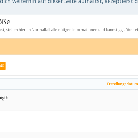
ich weiterhin auf dieser Seite aufhältst, akzeptierst 
öße
st, stehen hier im Normalfall alle nötigen Informationen und kannst ggf. über 
40
Erstellungsdatum
igth