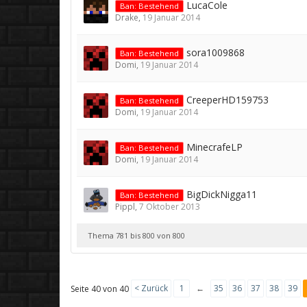
LucaCole
Ban: Bestehend
Drake
,
19 Januar 2014
sora1009868
Ban: Bestehend
Domi
,
19 Januar 2014
CreeperHD159753
Ban: Bestehend
Domi
,
19 Januar 2014
MinecrafeLP
Ban: Bestehend
Domi
,
19 Januar 2014
BigDickNigga11
Ban: Bestehend
Pippl
,
7 Oktober 2013
Thema 781 bis 800 von 800
< Zurück
1
←
35
36
37
38
39
Seite 40 von 40