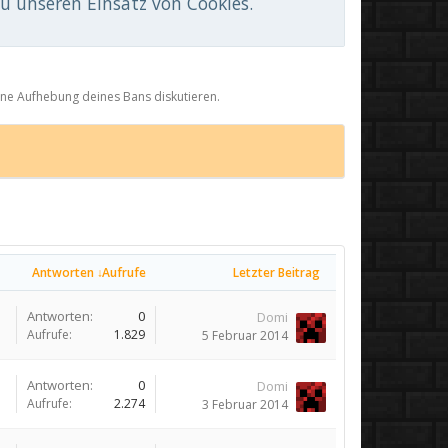
du unseren Einsatz von Cookies.
eine Aufhebung deines Bans diskutieren.
Antworten ↓
Aufrufe
Letzter Beitrag
Antworten:
0
Domi
Aufrufe:
1.829
5 Februar 2014
Antworten:
0
Domi
Aufrufe:
2.274
3 Februar 2014