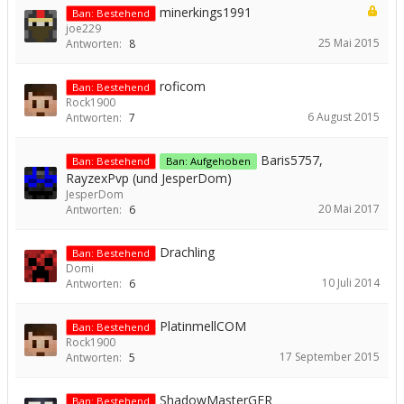
minerkings1991
Ban: Bestehend
joe229
25 Mai 2015
Antworten:
8
roficom
Ban: Bestehend
Rock1900
6 August 2015
Antworten:
7
Baris5757,
Ban: Bestehend
Ban: Aufgehoben
RayzexPvp (und JesperDom)
JesperDom
20 Mai 2017
Antworten:
6
Drachling
Ban: Bestehend
Domi
10 Juli 2014
Antworten:
6
PlatinmellCOM
Ban: Bestehend
Rock1900
17 September 2015
Antworten:
5
ShadowMasterGER
Ban: Bestehend