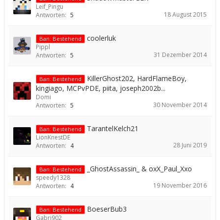
Leif_Pingu
18 August 2015
Antworten:
5
coolerluk
Ban: Bestehend
Pippl
31 Dezember 2014
Antworten:
5
KillerGhost202, HardFlameBoy,
Ban: Bestehend
kingiago, MCPvPDE, piita, joseph2002b...
Domi
30 November 2014
Antworten:
5
TarantelKelch21
Ban: Bestehend
LionKnestDE
28 Juni 2019
Antworten:
4
_GhostAssassin_ & oxX_Paul_Xxo
Ban: Bestehend
speedy1328
19 November 2016
Antworten:
4
BoeserBub3
Ban: Bestehend
Gabri902