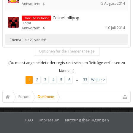
5 August 2014
Antworten:
4
CelineLollipop
Ban: Bestehend
Domi
10 Juli 2014
Antworten:
4
Thema 1 bis 20 von 648
Optionen für die Themenanzeige
(Du musst angemeldet oder registriert sein, um Beiträge verfassen zu
können. )
1
2
3
4
5
6
→
33
Weiter >
Forum
Dorfmine
FAQ
Impressum
Nutzungsbedingungen