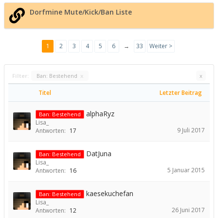
Dorfmine Mute/Kick/Ban Liste
1
2
3
4
5
6
→
33
Weiter >
Filter:
Ban: Bestehend
x
x
Titel
Letzter Beitrag
alphaRyz
Ban: Bestehend
Lisa_
9 Juli 2017
Antworten:
17
DatJuna
Ban: Bestehend
Lisa_
5 Januar 2015
Antworten:
16
kaesekuchefan
Ban: Bestehend
Lisa_
26 Juni 2017
Antworten:
12