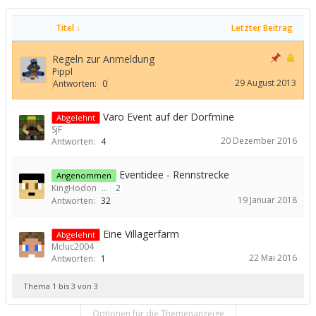
Titel ↓
Letzter Beitrag
Regeln zur Anmeldung
Pippl
29 August 2013
Antworten:
0
Varo Event auf der Dorfmine
Abgelehnt
SjF
20 Dezember 2016
Antworten:
4
Eventidee - Rennstrecke
Angenommen
KingHodon
...
2
19 Januar 2018
Antworten:
32
Eine Villagerfarm
Abgelehnt
Mcluc2004
22 Mai 2016
Antworten:
1
Thema 1 bis 3 von 3
Optionen für die Themenanzeige